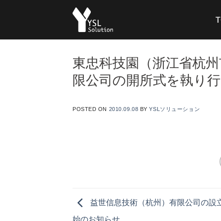
Skip
T
to
content
東忠科技園（浙江省杭州
限公司の開所式を執り
POSTED ON
2010.09.08
BY
YSLソリューション
益世信息技術（杭州）有限公司の設
始のお知らせ