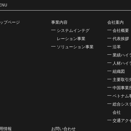
ENU
ップページ
事業内容
会社案内
システムインテグ
会社概要
レーション事業
代表挨拶
ソリューション事業
沿革
業績ハイ
人材ハイ
組織図
主要取引
中国事業
ベトナム
総合シス
会社
交通アク
用情報
お問い合わせ