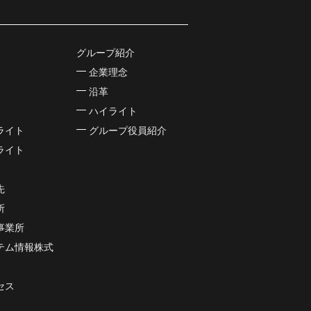
グループ紹介
企業理念
沿革
ハイライト
ライト
グループ役員紹介
ライト
先
所
事業所
テム情報株式
セス